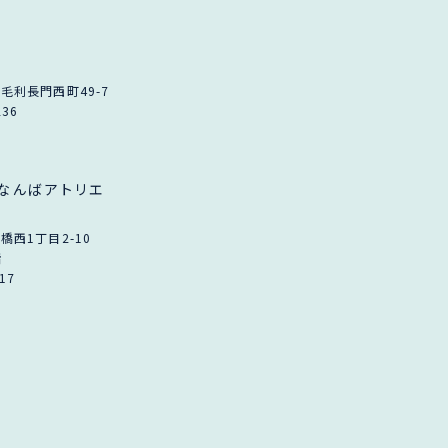
毛利長門西町49-7
236
なんばアトリエ
西1丁目2-10
階
117