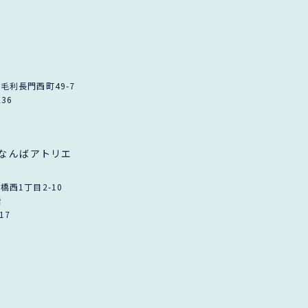
毛利長門西町49-7
236
なんばアトリエ
西1丁目2-10
階
117