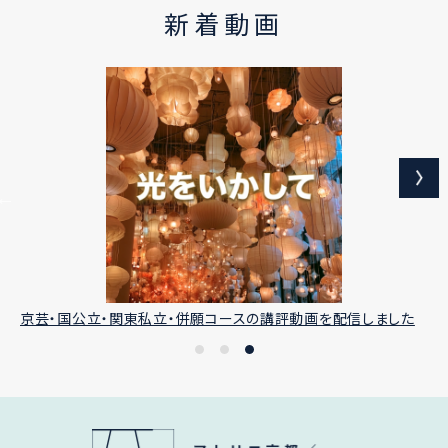
新着動画
京芸・国公立・関東私立・併願コースの講評動画を配信しました
京